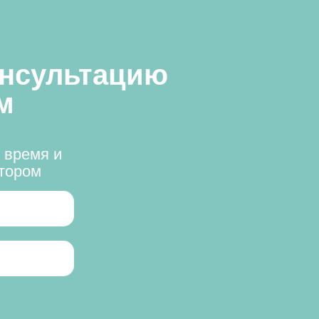
онсультацию
м
 время и
ктором