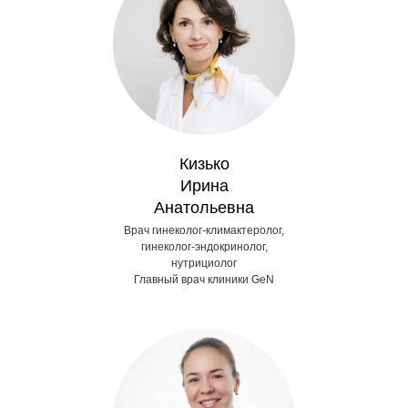
Кизько
Ирина
Анатольевна
Врач гинеколог-климактеролог,
гинеколог-эндокринолог,
нутрициолог
Главный врач клиники GeN