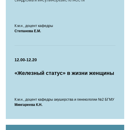
синдрома и инсулинорезистетности
К.м.н., доцент кафедры
Степанова Е.М.
12.00-12.20
«Железный статус» в жизни женщины
К.м.н., доцент кафедры акушерства и гинекологии №2 БГМУ
Мингареева К.Н.