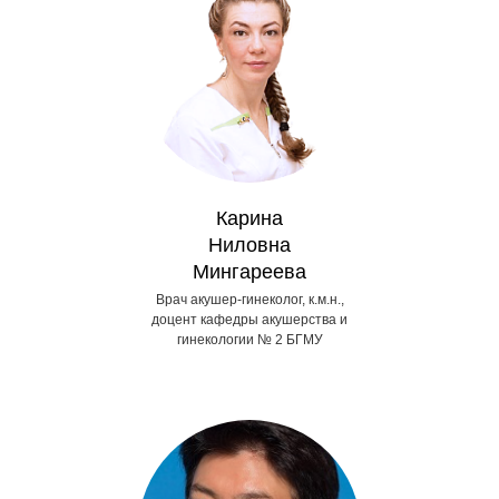
Карина
Ниловна
Мингареева
Врач акушер-гинеколог, к.м.н.,
доцент кафедры акушерства и
гинекологии № 2 БГМУ