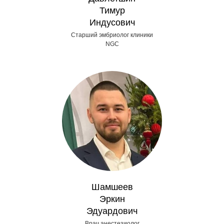
Тимур
Индусович
Старший эмбриолог клиники
NGC
Шамшеев
Эркин
Эдуардович
Врач анестезиолог