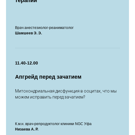
терапии
Врач анестезиолог-реаниматолог
Шамшеев Э. Э.
11.40-12.00
Апгрейд перед зачатием
Митохондриальная дисфункция в ооцитах, что мы
можем исправить перед зачатием?
К.м.н. врач-репродуктолог клиники NGC Уфа
Низаева А. Р.